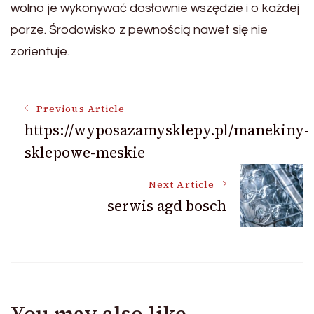
wolno je wykonywać dosłownie wszędzie i o każdej
porze. Środowisko z pewnością nawet się nie
zorientuje.
Post
Previous Article
https://wyposazamysklepy.pl/manekiny-
sklepowe-meskie
Navigation
Next Article
serwis agd bosch
You may also like