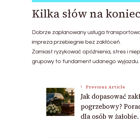
Kilka słów na konie
Dobrze zaplanowany usługa transportowa t
impreza przebiegnie bez zakłóceń.
Zamiast ryzykować opóźnienia, stres i ni
grupowy to fundament udanego wyjazdu.
Post
Previous Article
Jak dopasować zak
pogrzebowy? Pora
Navigation
dla osób w żałobie.