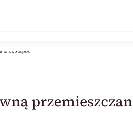
nie się zespołu
awną przemieszczan