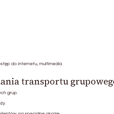
stęp do internetu, multimedia.
ania transportu grupoweg
ch grup.
ży.
ientów, na specjalne okazje.