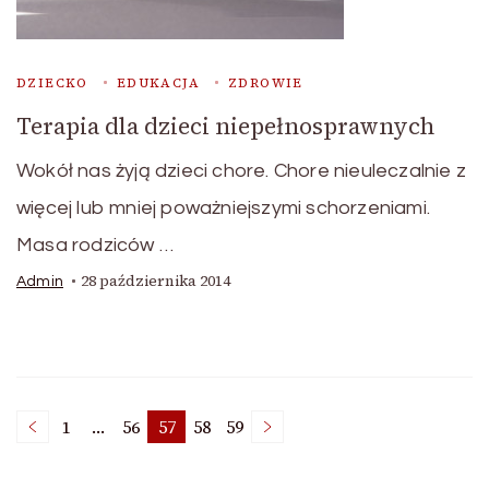
DZIECKO
EDUKACJA
ZDROWIE
Terapia dla dzieci niepełnosprawnych
Wokół nas żyją dzieci chore. Chore nieuleczalnie z
więcej lub mniej poważniejszymi schorzeniami.
Masa rodziców …
28 października 2014
Admin
Nawigacja
1
…
56
57
58
59
Page
Page
Page
Page
Page