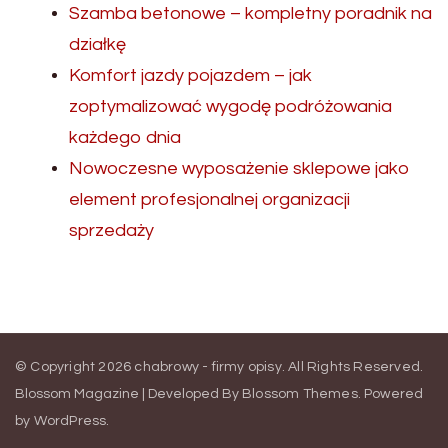
Szamba betonowe – kompletny poradnik na
działkę
Komfort jazdy pojazdem – jak
zoptymalizować wygodę podróżowania
każdego dnia
Nowoczesne wyposażenie sklepowe jako
element profesjonalnej organizacji
sprzedaży
© Copyright 2026
chabrowy - firmy opisy
. All Rights Reserved.
Blossom Magazine | Developed By
Blossom Themes
.
Powered
by
WordPress
.